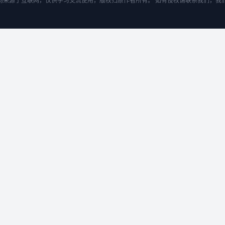
均来源于互联网，仅供学习交流使用，版权归原作者所有。 如有侵权请联系我们，我们